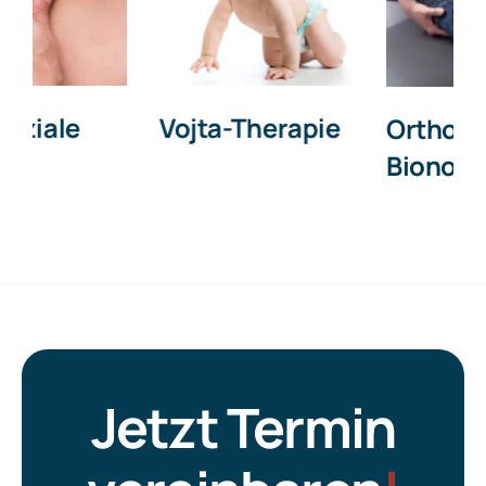
Myofasziale
Ortho
Release
Bionomy®
Jetzt Termin