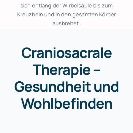
sich entlang der Wirbelsäule bis zum
INDIBA® Radiofrequenztherapie
Kreuzbein und in den gesamten Körper
ausbreitet.
Patienteninformationen
Craniosacrale
Termine
Therapie –
Online-Rezeption
Gesundheit und
Anrufen
Wohlbefinden