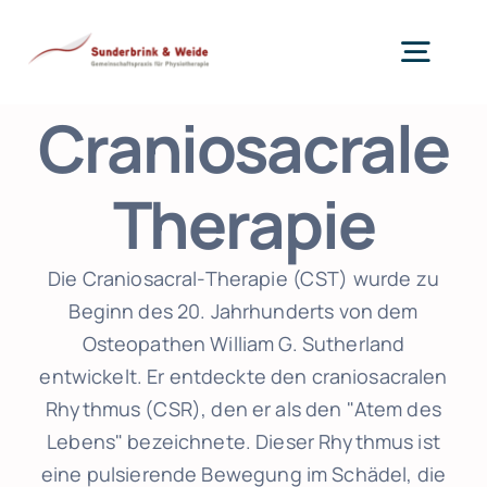
Zum
Inhalt
Togg
springen
Navig
Craniosacrale
Therapie
Therapie
Training
Die Craniosacral-Therapie (CST) wurde zu
Kinder
Beginn des 20. Jahrhunderts von dem
Osteopathen William G. Sutherland
Praxis
entwickelt. Er entdeckte den craniosacralen
Rhythmus (CSR), den er als den "Atem des
Praxis App
Lebens" bezeichnete. Dieser Rhythmus ist
NEU
eine pulsierende Bewegung im Schädel, die