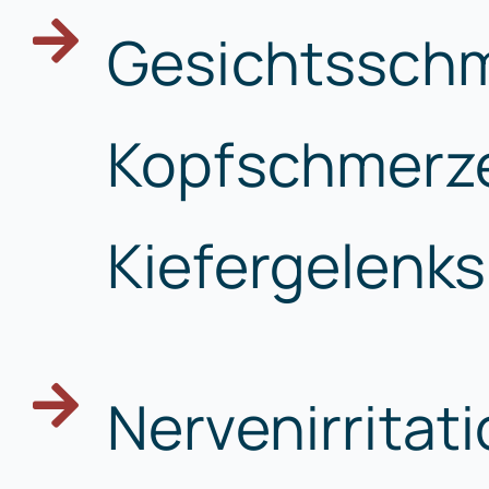
Gesichtssch
Kopfschmerz
Kiefergelenk
Nervenirritat