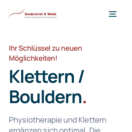
Zum
Inhalt
Togg
springen
Navig
Therapie
Ihr Schlüssel zu neuen
Training
Möglichkeiten!
Klettern /
Kinder
Bouldern
.
Praxis
Physiotherapie und Klettern
Praxis App
NEU
ergänzen sich optimal. Die