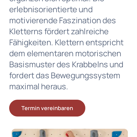
erlebnisorientierte und
INDIBA® Radiofrequenztherapie
motivierende Faszination des
Kletterns fördert zahlreiche
Patienteninformationen
Fähigkeiten. Klettern entspricht
dem elementaren motorischen
Termine
Basismuster des Krabbelns und
fordert das Bewegungssystem
Online-Rezeption
maximal heraus.
Anrufen
Termin vereinbaren