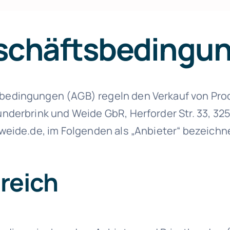
schäfts­bedin­gu
bedingungen (AGB) regeln den Verkauf von Pro
nderbrink und Weide GbR, Herforder Str. 33, 3
weide.de, im Folgenden als „Anbieter“ bezeichne
reich