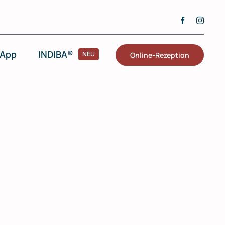
 App
INDIBA®
NEU
Online-Rezeption