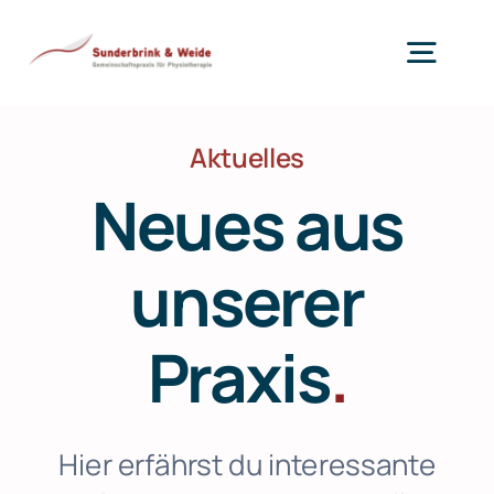
Zum
Inhalt
Togg
springen
Navig
Therapie
Aktuelles
Neues aus
Training
unserer
Kinder
Praxis
.
Praxis
Praxis App
NEU
Hier erfährst du interessante